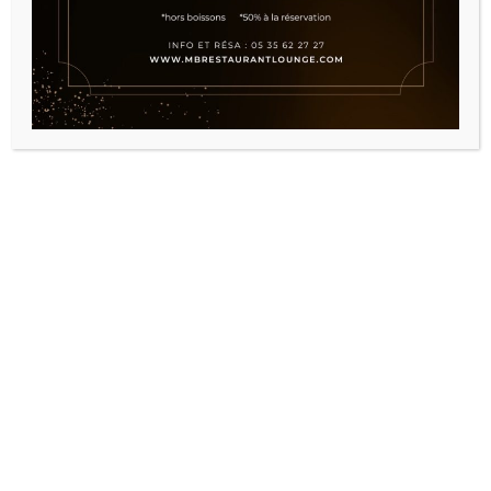
NOUS SUIVRE
+212 (0) 5 35 62 27 27 | +212 (0) 6 67 23 21 00
Adresse12 Rue Ahmed Chaouki, Fès 30000,
Maroc
info@mbrestaurantlounge.com