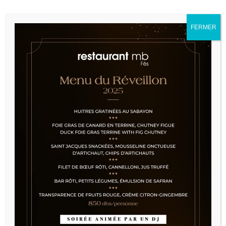
FERMER
[woocommerce_checkout]