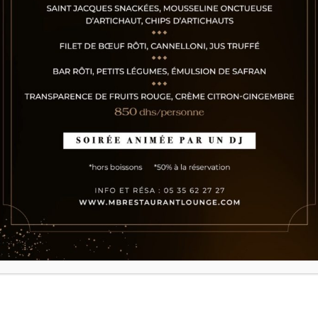
Au
Gal
Gr
Qu
St
Un
Vi
We