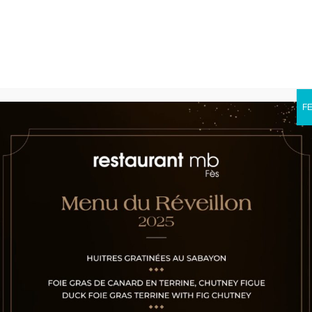
F
no
ma