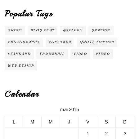
Popular Tags
AUDIO
BLOG POST
GALLERY
GRAPHIC
PHOTOGRAPHY
POST TAGS
QUOTE FORMAT
STANDARD
THUMBNAIL
VIDEO
VIMEO
WEB DESIGN
Calendar
mai 2015
L
M
M
J
V
S
D
1
2
3