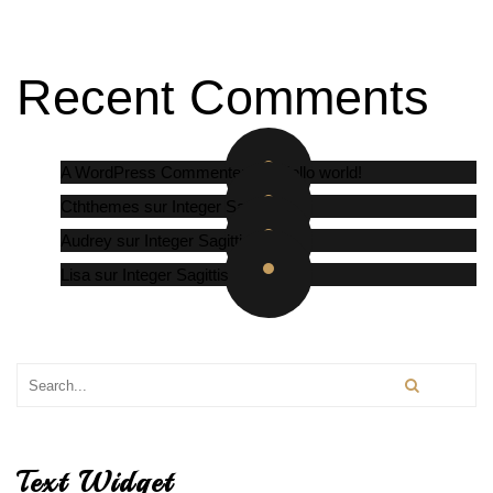
Recent Comments
A WordPress Commenter
sur
Hello world!
Cththemes
sur
Integer Sagittis
Audrey
sur
Integer Sagittis
Lisa
sur
Integer Sagittis
Text Widget